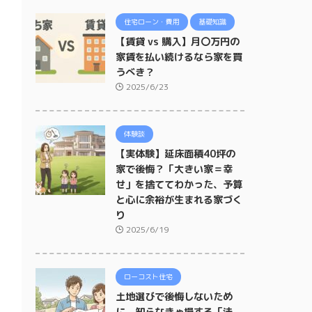
住宅ローン・費用
基礎知識
【賃貸 vs 購入】月〇万円の
家賃を払い続けるなら家を買
うべき？
2025/6/23
体験談
【実体験】延床面積40坪の
家で後悔？「大きい家＝幸
せ」を捨ててわかった、予算
と心に余裕が生まれる家づく
り
2025/6/19
ローコスト住宅
土地選びで後悔しないため