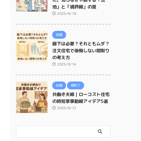
に。知らなきゃ損する「法
地」と「境界線」の罠
2025/6/18
設備
廊下は必要？それともムダ？
注文住宅で後悔しない間取り
の考え方
2025/6/14
設備
間取り
共働き夫婦｜ローコスト住宅
の時短家事動線アイデア5選
2025/6/12